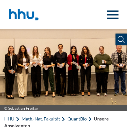
Zum Inhalt springen
Zur Suche springen
© Sebastian Freitag
HHU
Math.-Nat. Fakultät
QuantBio
Unsere
Absolventen